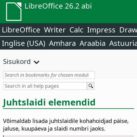
LibreOffice 26.2 abi
LibreOffice
Writer
Calc
Impress
Dra
Inglise (USA)
Amhara
Araabia
Astuuri
Sisukord
Juhtslaidi elemendid
Võimaldab lisada juhtslaidile kohahoidjad päise,
jaluse, kuupäeva ja slaidi numbri jaoks.