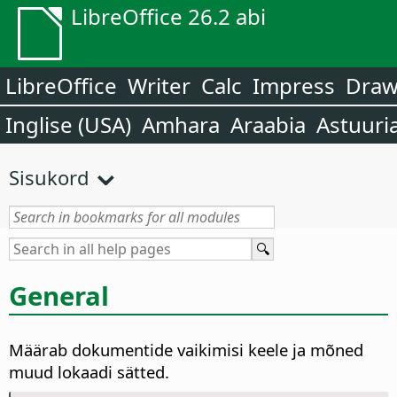
LibreOffice 26.2 abi
LibreOffice
Writer
Calc
Impress
Dra
Inglise (USA)
Amhara
Araabia
Astuuri
Sisukord
General
Määrab dokumentide vaikimisi keele ja mõned
muud lokaadi sätted.