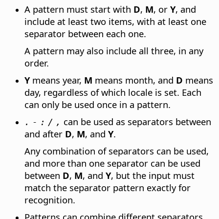
A pattern must start with
D
,
M
, or
Y
, and
include at least two items, with at least one
separator between each one.
A pattern may also include all three, in any
order.
Y
means year,
M
means month, and
D
means
day, regardless of which locale is set. Each
can only be used once in a pattern.
can be used as separators between
.
-
:
/
,
and after
D
,
M
, and
Y
.
Any combination of separators can be used,
and more than one separator can be used
between
D
,
M
, and
Y
, but the input must
match the separator pattern exactly for
recognition.
Patterns can combine different separators,