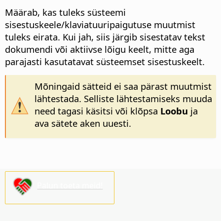
Määrab, kas tuleks süsteemi
sisestuskeele/klaviatuuripaigutuse muutmist
tuleks eirata. Kui jah, siis järgib sisestatav tekst
dokumendi või aktiivse lõigu keelt, mitte aga
parajasti kasutatavat süsteemset sisestuskeelt.
Mõningaid sätteid ei saa pärast muutmist
lähtestada. Selliste lähtestamiseks muuda
need tagasi käsitsi või klõpsa
Loobu
ja
ava sätete aken uuesti.
Palun toeta meid!