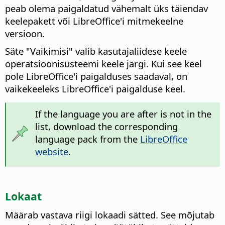
peab olema paigaldatud vähemalt üks täiendav
keelepakett või LibreOffice'i mitmekeelne
versioon.
Säte "Vaikimisi" valib kasutajaliidese keele
operatsioonisüsteemi keele järgi. Kui see keel
pole LibreOffice'i paigalduses saadaval, on
vaikekeeleks LibreOffice'i paigalduse keel.
If the language you are after is not in the
list, download the corresponding
language pack from the
LibreOffice
website
.
Lokaat
Määrab vastava riigi lokaadi sätted. See mõjutab