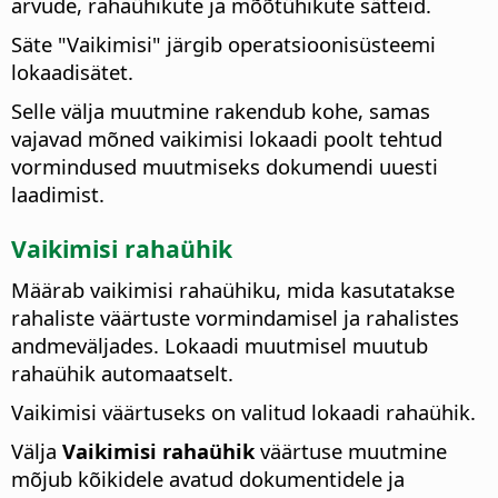
arvude, rahaühikute ja mõõtühikute sätteid.
Säte "Vaikimisi" järgib operatsioonisüsteemi
lokaadisätet.
Selle välja muutmine rakendub kohe, samas
vajavad mõned vaikimisi lokaadi poolt tehtud
vormindused muutmiseks dokumendi uuesti
laadimist.
Vaikimisi rahaühik
Määrab vaikimisi rahaühiku, mida kasutatakse
rahaliste väärtuste vormindamisel ja rahalistes
andmeväljades.
Lokaadi muutmisel muutub
rahaühik automaatselt.
Vaikimisi väärtuseks on valitud lokaadi rahaühik.
Välja
Vaikimisi rahaühik
väärtuse muutmine
mõjub kõikidele avatud dokumentidele ja