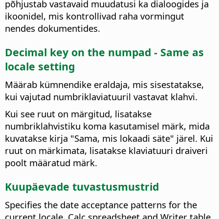
põhjustab vastavaid muudatusi ka dialoogides ja
ikoonidel, mis kontrollivad raha vormingut
nendes dokumentides.
Decimal key on the numpad - Same as
locale setting
Määrab kümnendike eraldaja, mis sisestatakse,
kui vajutad numbriklaviatuuril vastavat klahvi.
Kui see ruut on märgitud, lisatakse
numbriklahvistiku koma kasutamisel märk, mida
kuvatakse kirja "Sama, mis lokaadi säte" järel. Kui
ruut on märkimata, lisatakse klaviatuuri draiveri
poolt määratud märk.
Kuupäevade tuvastusmustrid
Specifies the date acceptance patterns for the
current locale. Calc spreadsheet and Writer table