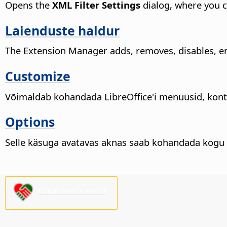
Opens the
XML Filter Settings
dialog, where you ca
Laienduste haldur
The Extension Manager adds, removes, disables, en
Customize
Võimaldab kohandada LibreOffice'i menüüsid, konte
Options
Selle käsuga avatavas aknas saab kohandada kogu 
Palun toeta meid!