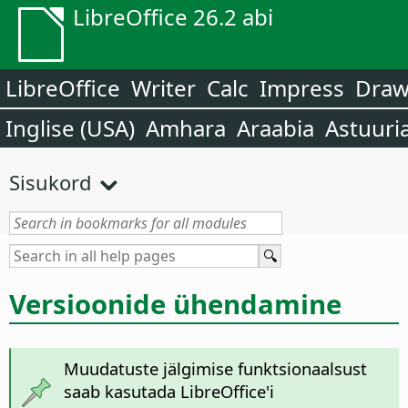
LibreOffice 26.2 abi
LibreOffice
Writer
Calc
Impress
Dra
Inglise (USA)
Amhara
Araabia
Astuuri
Sisukord
Versioonide ühendamine
Muudatuste jälgimise funktsionaalsust
saab kasutada LibreOffice'i