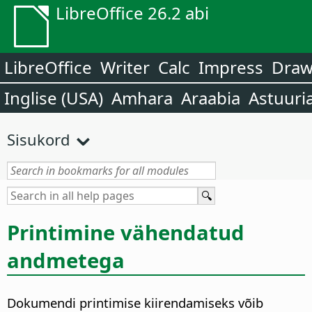
LibreOffice 26.2 abi
LibreOffice
Writer
Calc
Impress
Dra
Inglise (USA)
Amhara
Araabia
Astuuri
Sisukord
Printimine vähendatud
andmetega
Dokumendi printimise kiirendamiseks võib