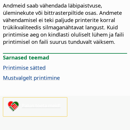
Andmeid saab vähendada läbipaistvuse,
üleminekute või bittrasterpiltide osas. Andmete
vähendamisel ei teki paljude printerite korral
trükikvaliteedis silmaganähtavat langust. Kuid
printimise aeg on kindlasti oluliselt lühem ja faili
printimisel on faili suurus tunduvalt väiksem.
Sarnased teemad
Printimise sätted
Mustvalgelt printimine
Palun toeta meid!