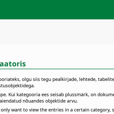
aatoris
iateks, olgu siis tegu pealkirjade, lehtede, tabelite
istusobjektidega.
pe. Kui kategooria ees seisab plussmärk, on dokumen
laiendatud nõuandes objektide arvu.
 only want to view the entries in a certain category, 