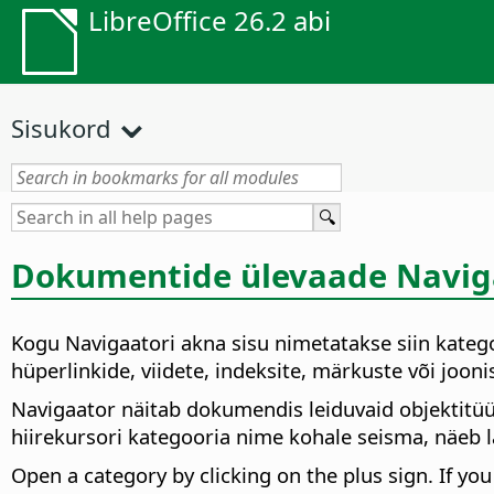
LibreOffice 26.2 abi
Sisukord
Dokumentide ülevaade Navig
Kogu Navigaatori akna sisu nimetatakse siin kategoor
hüperlinkide, viidete, indeksite, märkuste või joon
Navigaator näitab dokumendis leiduvaid objektitüü
hiirekursori kategooria nime kohale seisma, näeb 
Open a category by clicking on the plus sign. If you