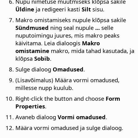
Nupu nimetuse muutmiseks klõpsa sakile
Üldine
ja redigeeri kasti
Silt
sisu.
Makro omistamiseks nupule klõpsa sakile
Sündmused
ning seal nupule
...
selle
nuputoimingu juures, mis makro peaks
käivitama. Leia dialoogis
Makro
omistamine
makro, mida tahad kasutada, ja
klõpsa
Sobib
.
Sulge dialoog
Omadused
.
(Lisavõimalus) Määra vormi omadused,
millesse nupp kuulub.
Right-click the button and choose
Form
Properties
.
Avaneb dialoog
Vormi omadused
.
Määra vormi omadused ja sulge dialoog.