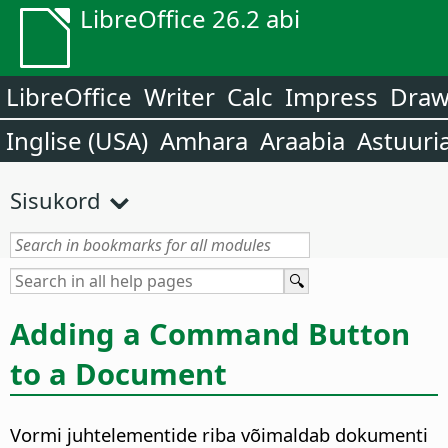
LibreOffice 26.2 abi
LibreOffice
Writer
Calc
Impress
Dra
Inglise (USA)
Amhara
Araabia
Astuuri
Sisukord
Adding a Command Button
to a Document
Vormi juhtelementide riba võimaldab dokumenti