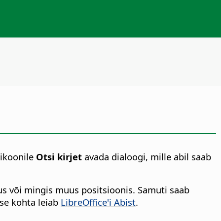
 ikoonile
Otsi kirjet
avada dialoogi, mille abil saab
pus või mingis muus positsioonis. Samuti saab
ise kohta leiab
LibreOffice'i Abist
.