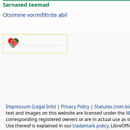
Sarnased teemad
Otsimine vormifiltrite abil
Palun toeta meid!
Impressum (Legal Info)
|
Privacy Policy
|
Statutes (non-bi
text and images on this website are licensed under the
M
corresponding registered owners or are in actual use as t
Use thereof is explained in our
trademark policy
. LibreOf