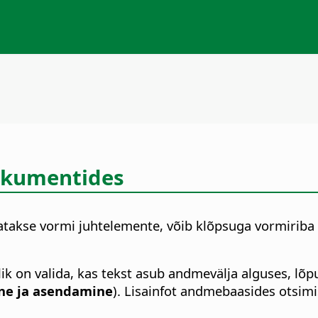
dokumentides
atakse vormi juhtelemente, võib klõpsuga vormiriba
lik on valida, kas tekst asub andmevälja alguses, lõ
ne ja asendamine
). Lisainfot andmebaasides otsim