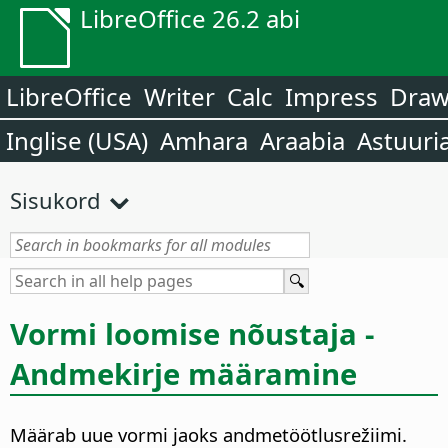
LibreOffice 26.2 abi
LibreOffice
Writer
Calc
Impress
Dra
Inglise (USA)
Amhara
Araabia
Astuuri
Sisukord
Vormi loomise nõustaja -
Andmekirje määramine
Määrab uue vormi jaoks andmetöötlusrežiimi.