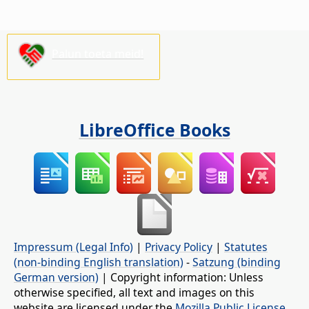
Palun toeta meid!
LibreOffice Books
Impressum (Legal Info)
|
Privacy Policy
|
Statutes
(non-binding English translation)
-
Satzung (binding
German version)
| Copyright information: Unless
otherwise specified, all text and images on this
website are licensed under the
Mozilla Public License