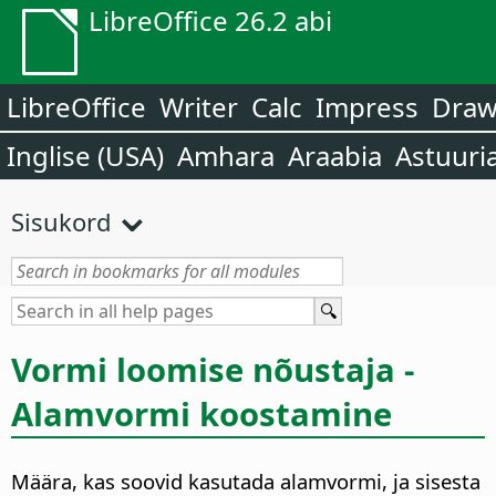
LibreOffice 26.2 abi
LibreOffice
Writer
Calc
Impress
Dra
Inglise (USA)
Amhara
Araabia
Astuuri
Sisukord
Vormi loomise nõustaja -
Alamvormi koostamine
Määra, kas soovid kasutada alamvormi, ja sisesta