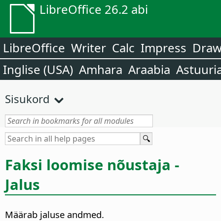
LibreOffice 26.2 abi
LibreOffice
Writer
Calc
Impress
Dra
Inglise (USA)
Amhara
Araabia
Astuuri
Sisukord
Faksi loomise nõustaja -
Jalus
Määrab jaluse andmed.