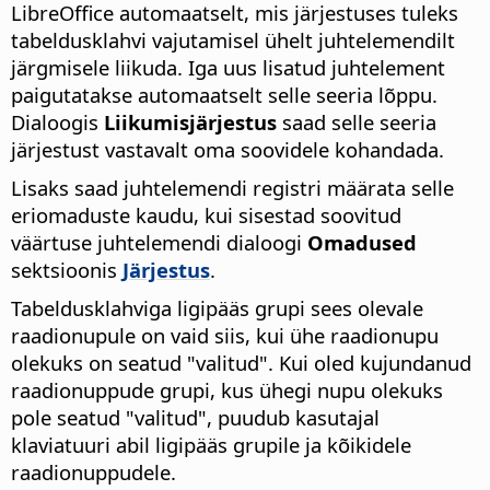
LibreOffice
automaatselt, mis järjestuses tuleks
tabeldusklahvi vajutamisel ühelt juhtelemendilt
järgmisele liikuda. Iga uus lisatud juhtelement
paigutatakse automaatselt selle seeria lõppu.
Dialoogis
Liikumisjärjestus
saad selle seeria
järjestust vastavalt oma soovidele kohandada.
Lisaks saad juhtelemendi registri määrata selle
eriomaduste kaudu, kui sisestad soovitud
väärtuse juhtelemendi dialoogi
Omadused
sektsioonis
Järjestus
.
Tabeldusklahviga ligipääs grupi sees olevale
raadionupule on vaid siis, kui ühe raadionupu
olekuks on seatud "valitud". Kui oled kujundanud
raadionuppude grupi, kus ühegi nupu olekuks
pole seatud "valitud", puudub kasutajal
klaviatuuri abil ligipääs grupile ja kõikidele
raadionuppudele.