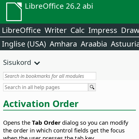
LibreOffice 26.2 abi
LibreOffice
Writer
Calc
Impress
Dra
Inglise (USA)
Amhara
Araabia
Astuuri
Sisukord
Activation Order
Opens the
Tab Order
dialog so you can modify
the order in which control fields get the focus
when the user presses the tab key.