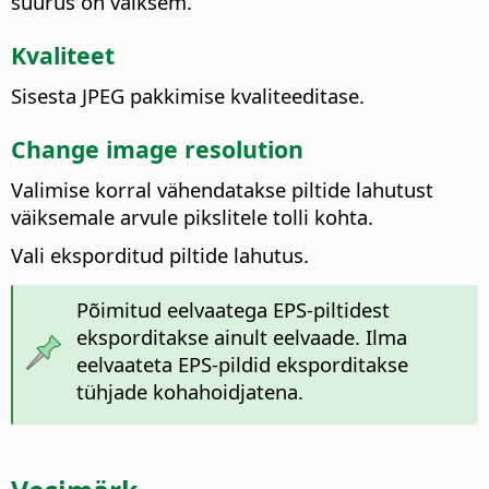
suurus on väiksem.
Kvaliteet
Sisesta JPEG pakkimise kvaliteeditase.
Change image resolution
Valimise korral vähendatakse piltide lahutust
väiksemale arvule pikslitele tolli kohta.
Vali eksporditud piltide lahutus.
Põimitud eelvaatega EPS-piltidest
eksporditakse ainult eelvaade. Ilma
eelvaateta EPS-pildid eksporditakse
tühjade kohahoidjatena.