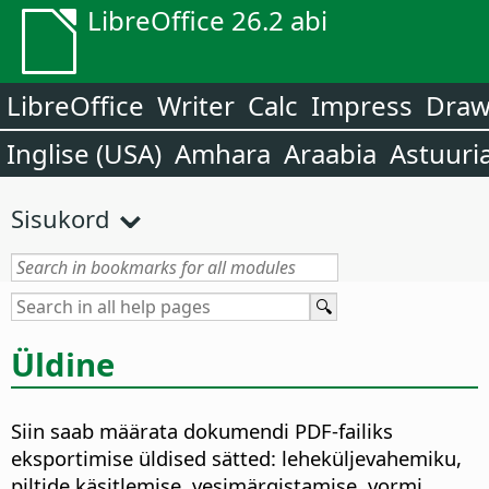
LibreOffice 26.2 abi
LibreOffice
Writer
Calc
Impress
Dra
Inglise (USA)
Amhara
Araabia
Astuuri
Sisukord
Üldine
Siin saab määrata dokumendi PDF-failiks
eksportimise üldised sätted: leheküljevahemiku,
piltide käsitlemise, vesimärgistamise, vormi