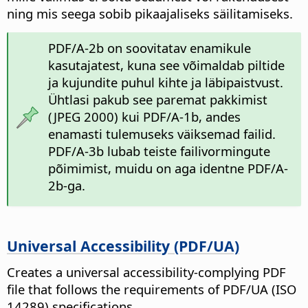
ning mis seega sobib pikaajaliseks säilitamiseks.
PDF/A-2b on soovitatav enamikule
kasutajatest, kuna see võimaldab piltide
ja kujundite puhul kihte ja läbipaistvust.
Ühtlasi pakub see paremat pakkimist
(JPEG 2000) kui PDF/A-1b, andes
enamasti tulemuseks väiksemad failid.
PDF/A-3b lubab teiste failivormingute
põimimist, muidu on aga identne PDF/A-
2b-ga.
Universal Accessibility (PDF/UA)
Creates a universal accessibility-complying PDF
file that follows the requirements of PDF/UA (ISO
14289) specifications.