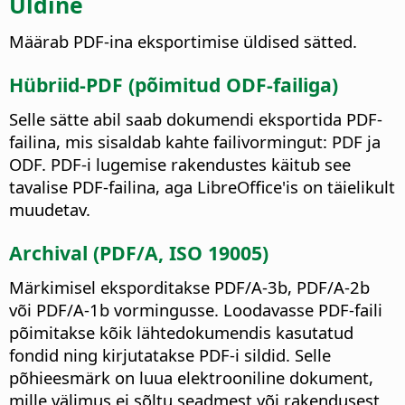
Üldine
Määrab PDF-ina eksportimise üldised sätted.
Hübriid-PDF (põimitud ODF-failiga)
Selle sätte abil saab dokumendi eksportida PDF-
failina, mis sisaldab kahte failivormingut: PDF ja
ODF.
PDF-i lugemise rakendustes käitub see
tavalise PDF-failina, aga LibreOffice'is on täielikult
muudetav.
Archival (PDF/A, ISO 19005)
Märkimisel eksporditakse PDF/A-3b, PDF/A-2b
või PDF/A-1b vormingusse. Loodavasse PDF-faili
põimitakse kõik lähtedokumendis kasutatud
fondid ning kirjutatakse PDF-i sildid. Selle
põhieesmärk on luua elektrooniline dokument,
mille välimus ei sõltu seadmest või rakendusest