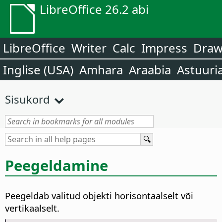
LibreOffice 26.2 abi
LibreOffice
Writer
Calc
Impress
Dra
Inglise (USA)
Amhara
Araabia
Astuuri
Sisukord
Peegeldamine
Peegeldab valitud objekti horisontaalselt või
vertikaalselt.