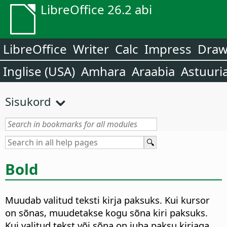
LibreOffice 26.2 abi
LibreOffice
Writer
Calc
Impress
Dra
Inglise (USA)
Amhara
Araabia
Astuuri
Sisukord
Bold
Muudab valitud teksti kirja paksuks. Kui kursor
on sõnas, muudetakse kogu sõna kiri paksuks.
Kui valitud tekst või sõna on juba paksu kirjaga,