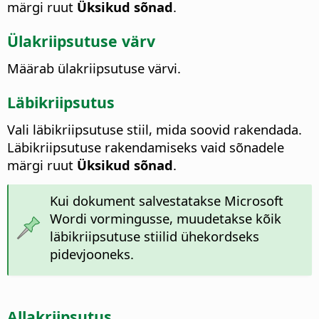
märgi ruut
Üksikud sõnad
.
Ülakriipsutuse värv
Määrab ülakriipsutuse värvi.
Läbikriipsutus
Vali läbikriipsutuse stiil, mida soovid rakendada.
Läbikriipsutuse rakendamiseks vaid sõnadele
märgi ruut
Üksikud sõnad
.
Kui dokument salvestatakse Microsoft
Wordi vormingusse, muudetakse kõik
läbikriipsutuse stiilid ühekordseks
pidevjooneks.
Allakriipsutus