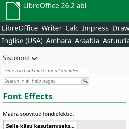
LibreOffice 26.2 abi
LibreOffice
Writer
Calc
Impress
Dra
Inglise (USA)
Amhara
Araabia
Astuuri
Sisukord
Font Effects
Määra soovitud fondiefektid.
Selle käsu kasutamiseks...