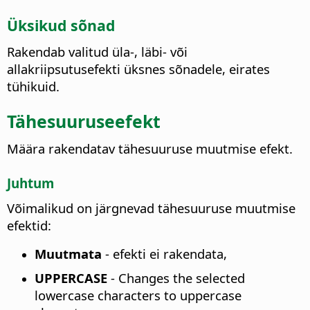
Üksikud sõnad
Rakendab valitud üla-, läbi- või
allakriipsutusefekti üksnes sõnadele, eirates
tühikuid.
Tähesuuruseefekt
Määra rakendatav tähesuuruse muutmise efekt.
Juhtum
Võimalikud on järgnevad tähesuuruse muutmise
efektid:
Muutmata
- efekti ei rakendata,
UPPERCASE
-
Changes the selected
lowercase characters to uppercase