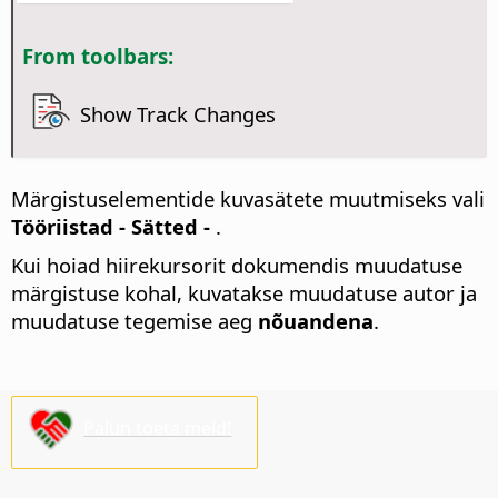
From toolbars:
Show Track Changes
Märgistuselementide kuvasätete muutmiseks vali
Tööriistad - Sätted
-
.
Kui hoiad hiirekursorit dokumendis muudatuse
märgistuse kohal, kuvatakse muudatuse autor ja
muudatuse tegemise aeg
nõuandena
.
Palun toeta meid!