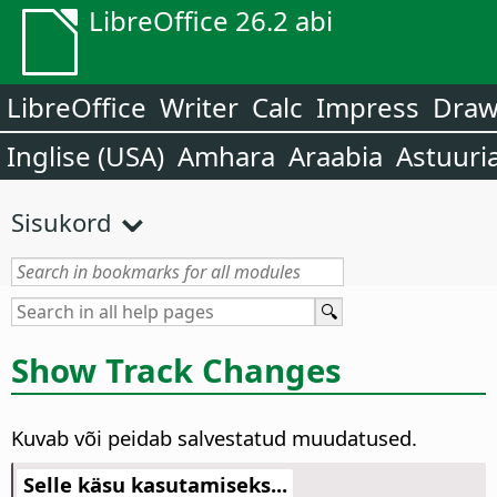
LibreOffice 26.2 abi
LibreOffice
Writer
Calc
Impress
Dra
Inglise (USA)
Amhara
Araabia
Astuuri
Sisukord
Show Track Changes
Kuvab või peidab salvestatud muudatused.
Selle käsu kasutamiseks...