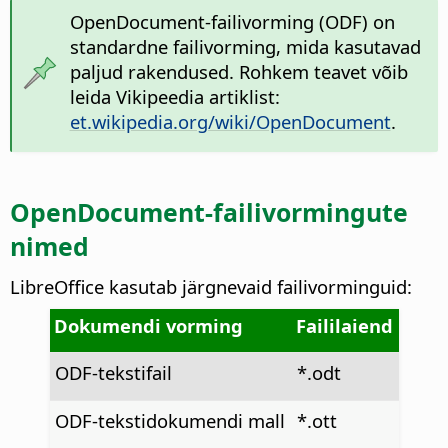
OpenDocument-failivorming (ODF) on
standardne failivorming, mida kasutavad
paljud rakendused. Rohkem teavet võib
leida Vikipeedia artiklist:
et.wikipedia.org/wiki/OpenDocument
.
OpenDocument-failivormingute
nimed
LibreOffice kasutab järgnevaid failivorminguid:
Dokumendi vorming
Faililaiend
ODF-tekstifail
*.odt
ODF-tekstidokumendi mall
*.ott