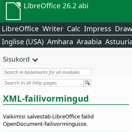
LibreOffice 26.2 abi
LibreOffice
Writer
Calc
Impress
Dra
Inglise (USA)
Amhara
Araabia
Astuuri
Sisukord
XML-failivormingud
Vaikimisi salvestab LibreOffice failid
OpenDocument-failivormingusse.