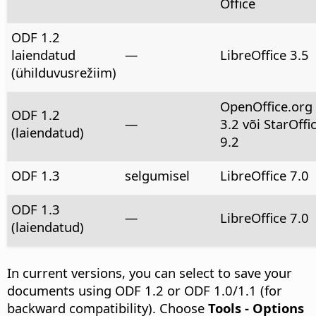
Office
ODF 1.2
laiendatud
—
LibreOffice 3.5
(ühilduvusrežiim)
OpenOffice.org
ODF 1.2
—
3.2 või StarOffi
(laiendatud)
9.2
ODF 1.3
selgumisel
LibreOffice 7.0
ODF 1.3
—
LibreOffice 7.0
(laiendatud)
In current versions, you can select to save your
documents using ODF 1.2 or ODF 1.0/1.1 (for
backward compatibility). Choose
Tools - Options