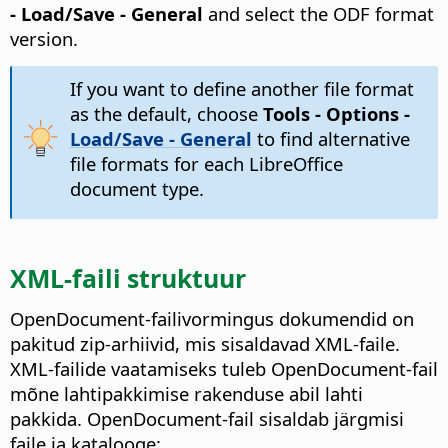
- Load/Save - General
and select the ODF format
version.
If you want to define another file format
as the default, choose
Tools - Options
-
Load/Save - General
to find alternative
file formats for each LibreOffice
document type.
XML-faili struktuur
OpenDocument-failivormingus dokumendid on
pakitud zip-arhiivid, mis sisaldavad XML-faile.
XML-failide vaatamiseks tuleb OpenDocument-fail
mõne lahtipakkimise rakenduse abil lahti
pakkida. OpenDocument-fail sisaldab järgmisi
faile ja katalooge: