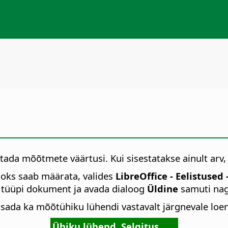
utada mõõtmete väärtusi. Kui sisestatakse ainult arv
aoks saab määrata, valides
LibreOffice - Eelistused
-
t tüüpi dokument ja avada dialoog
Üldine
samuti nag
isada ka mõõtühiku lühendi vastavalt järgnevale loen
Ühiku lühend
Selgitus