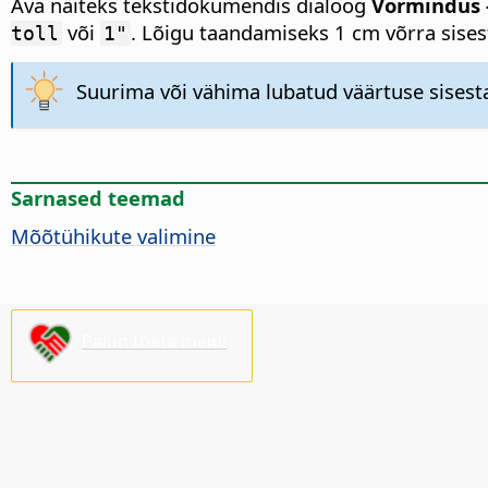
Ava näiteks tekstidokumendis dialoog
Vormindus -
või
. Lõigu taandamiseks 1 cm võrra sise
toll
1"
Suurima või vähima lubatud väärtuse sisesta
Sarnased teemad
Mõõtühikute valimine
Palun toeta meid!