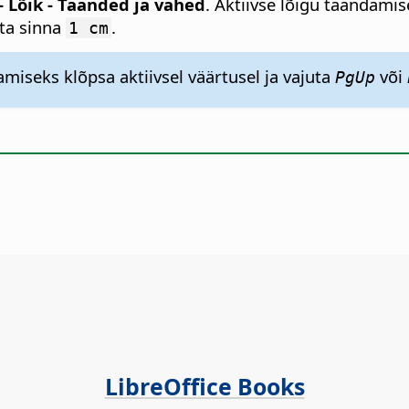
 Lõik - Taanded ja vahed
. Aktiivse lõigu taandamise
sta sinna
.
1 cm
miseks klõpsa aktiivsel väärtusel ja vajuta
või
PgUp
LibreOffice Books