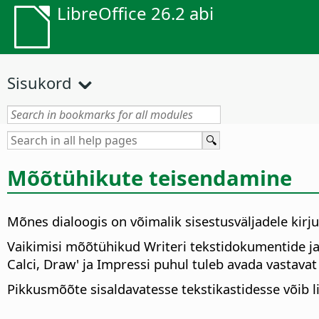
LibreOffice 26.2 abi
Sisukord
Mõõtühikute teisendamine
Mõnes dialoogis on võimalik sisestusväljadele kirj
Vaikimisi mõõtühikud Writeri tekstidokumentide j
Calci, Draw' ja Impressi puhul tuleb avada vastava
Pikkusmõõte sisaldavatesse tekstikastidesse võib l