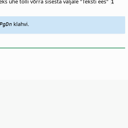
ks ühe tolli võrra sisesta väljale "Teksti ees"
1
klahvi.
PgDn