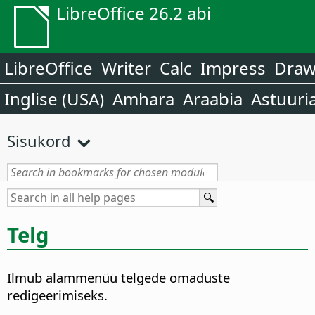
LibreOffice 26.2 abi
LibreOffice
Writer
Calc
Impress
Dra
Inglise (USA)
Amhara
Araabia
Astuuri
Sisukord
Telg
Ilmub alammenüü telgede omaduste
redigeerimiseks.