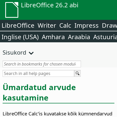
LibreOffice 26.2 abi
LibreOffice
Writer
Calc
Impress
Dra
Inglise (USA)
Amhara
Araabia
Astuuri
Sisukord
Ümardatud arvude
kasutamine
LibreOffice Calc'is kuvatakse kõik kümnendarvud