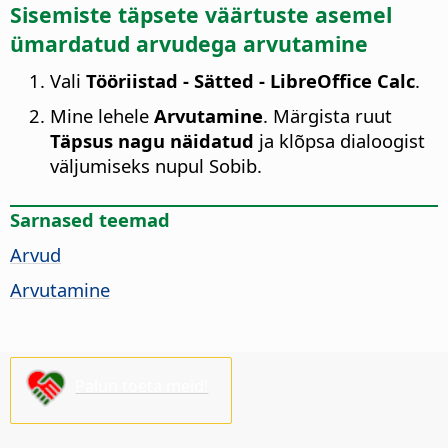
Sisemiste täpsete väärtuste asemel
ümardatud arvudega arvutamine
Vali
Tööriistad - Sätted
- LibreOffice Calc
.
Mine lehele
Arvutamine
. Märgista ruut
Täpsus nagu näidatud
ja klõpsa dialoogist
väljumiseks nupul Sobib.
Sarnased teemad
Arvud
Arvutamine
Palun toeta meid!