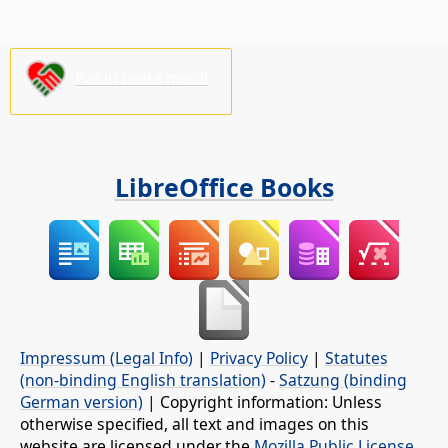
Palun toeta meid!
LibreOffice Books
Impressum (Legal Info)
|
Privacy Policy
|
Statutes
(non-binding English translation)
-
Satzung (binding
German version)
| Copyright information: Unless
otherwise specified, all text and images on this
website are licensed under the
Mozilla Public License