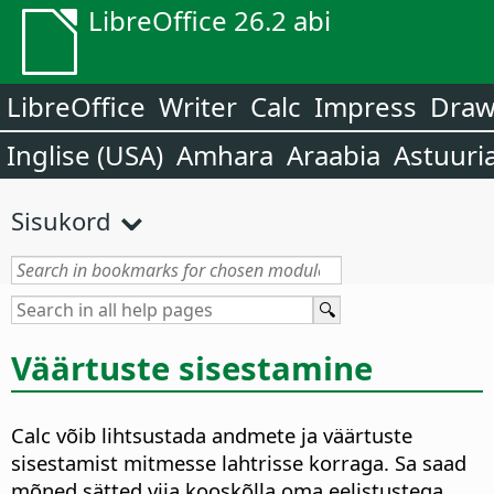
LibreOffice 26.2 abi
LibreOffice
Writer
Calc
Impress
Dra
Inglise (USA)
Amhara
Araabia
Astuuri
Sisukord
Väärtuste sisestamine
Calc võib lihtsustada andmete ja väärtuste
sisestamist mitmesse lahtrisse korraga. Sa saad
mõned sätted viia kooskõlla oma eelistustega.