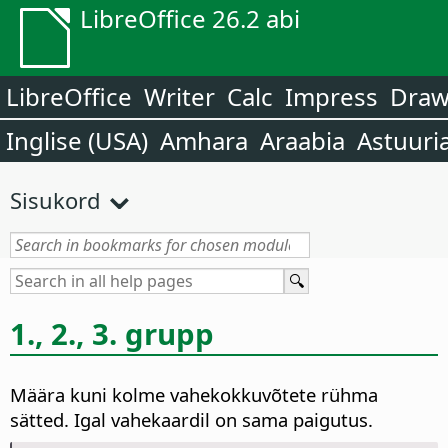
LibreOffice 26.2 abi
LibreOffice
Writer
Calc
Impress
Dra
Inglise (USA)
Amhara
Araabia
Astuuri
Sisukord
1., 2., 3. grupp
Määra kuni kolme vahekokkuvõtete rühma
sätted. Igal vahekaardil on sama paigutus.