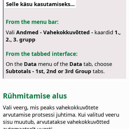
Selle käsu kasutamiseks...
From the menu bar:
Vali
Andmed - Vahekokkuvõtted -
kaardid
1.,
2., 3. grupp
From the tabbed interface:
On the
Data
menu of the
Data
tab, choose
Subtotals - 1st, 2nd or 3rd Group
tabs.
Rühmitamise alus
Vali veerg, mis peaks vahekokkuvõtete
arvutamise protsessi juhtima. Kui valitud veeru
sisu muutub, arvutatakse vahekokkuvõtted
automaatselt uuesti.