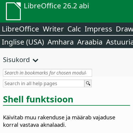
LibreOffice 26.2 abi
LibreOffice
Writer
Calc
Impress
Dra
Inglise (USA)
Amhara
Araabia
Astuuri
Sisukord
Shell funktsioon
Käivitab muu rakenduse ja määrab vajaduse
korral vastava aknalaadi.