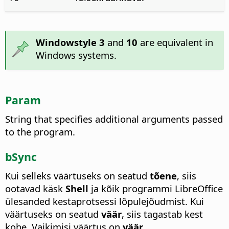
Windowstyle 3
and
10
are equivalent in
Windows systems.
Param
String that specifies additional arguments passed
to the program.
bSync
Kui selleks väärtuseks on seatud
tõene
, siis
ootavad käsk
Shell
ja kõik programmi LibreOffice
ülesanded kestaprotsessi lõpulejõudmist. Kui
väärtuseks on seatud
väär
, siis tagastab kest
kohe. Vaikimisi väärtus on
väär
.