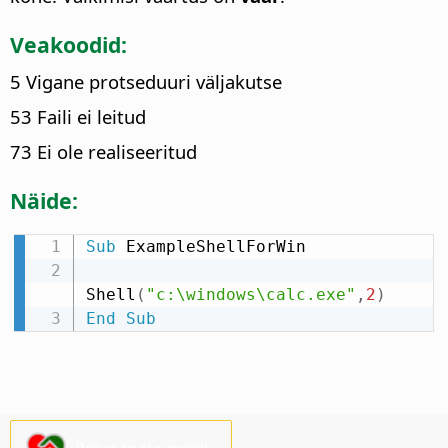
Veakoodid:
5 Vigane protseduuri väljakutse
53 Faili ei leitud
73 Ei ole realiseeritud
Näide:
Sub
 ExampleShellForWin

Shell
(
"c:\windows\calc.exe"
,
2
)
End
Sub