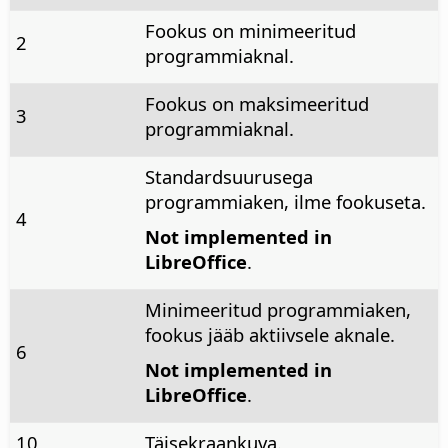
Fookus on minimeeritud
2
programmiaknal.
Fookus on maksimeeritud
3
programmiaknal.
Standardsuurusega
programmiaken, ilme fookuseta.
4
Not implemented in
LibreOffice
.
Minimeeritud programmiaken,
fookus jääb aktiivsele aknale.
6
Not implemented in
LibreOffice
.
10
Täisekraankuva.