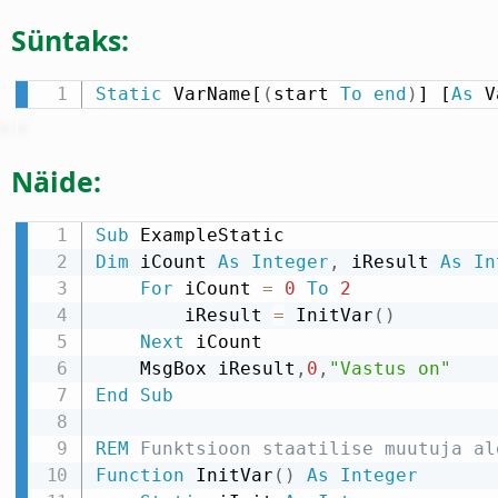
Süntaks:
Static
 VarName[
(
start 
To
end
)
] [
As
 V
Näide:
Sub
Dim
 iCount 
As
Integer
,
 iResult 
As
In
For
 iCount 
=
0
To
2
        iResult 
=
 InitVar
(
)
Next
 iCount

    MsgBox iResult
,
0
,
"Vastus on"
End
Sub
REM
 Funktsioon staatilise muutuja al
Function
 InitVar
(
)
As
Integer