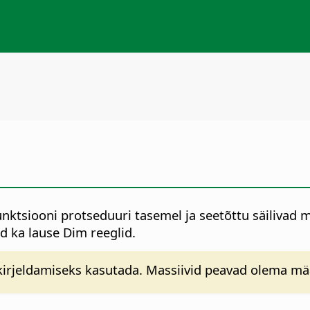
unktsiooni protseduuri tasemel ja seetõttu säilivad 
d ka lause Dim reeglid.
kirjeldamiseks kasutada. Massiivid peavad olema mää