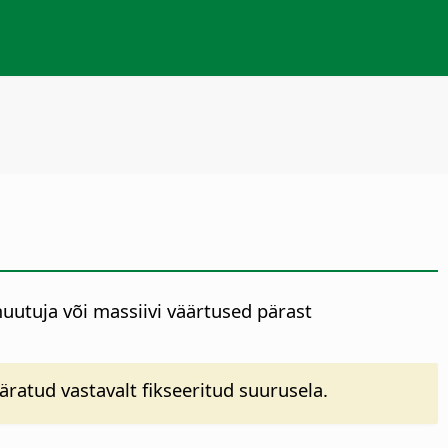
muutuja või massiivi väärtused pärast
ratud vastavalt fikseeritud suurusela.