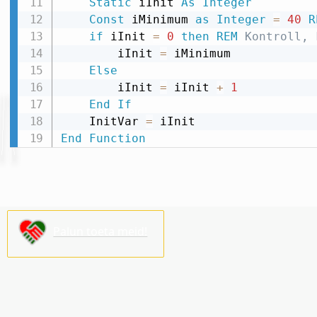
Static
 iInit 
As
Integer
Const
 iMinimum 
as
Integer
=
40
R
if
 iInit 
=
0
then
REM
 Kontroll, 
        iInit 
=
 iMinimum

Else
        iInit 
=
 iInit 
+
1
End
If
    InitVar 
=
End
Function
Palun toeta meid!