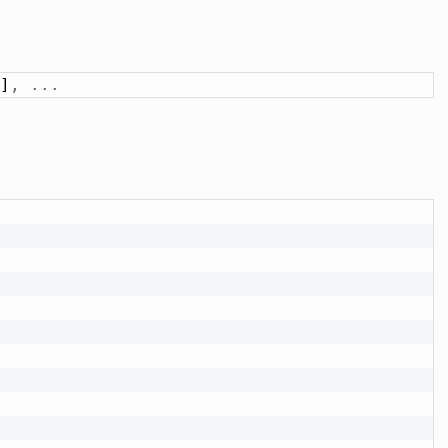
]
,
.
.
.