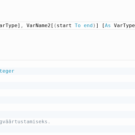
arType]
,
 VarName2[
(
start 
To
end
)
] [
As
 VarType
teger
gväärtustamiseks.