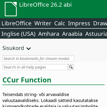
LibreOffice 26.2 abi
LibreOffice
Writer
Calc
Impress
Dra
Inglise (USA)
Amhara
Araabia
Astuuri
Sisukord
CCur Function
Teisendab string- või arvavaldise
valuutaavaldiseks. Lokaadi sätteid kasutatakse
kümnendkohtade eraldaja ja valuutasümbolite