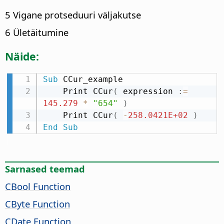
5 Vigane protseduuri väljakutse
6 Ületäitumine
Näide:
Sub
 CCur_example

    Print CCur
(
 expression 
:
=
145.279
*
"654"
)
    Print CCur
(
-
258.0421E+02
)
End
Sub
Sarnased teemad
CBool Function
CByte Function
CDate Function