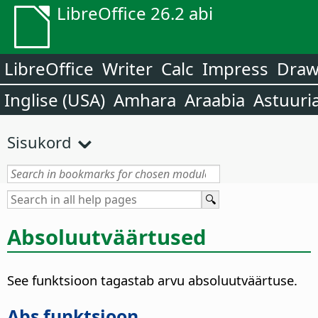
LibreOffice 26.2 abi
LibreOffice
Writer
Calc
Impress
Dra
Inglise (USA)
Amhara
Araabia
Astuuri
Sisukord
Absoluutväärtused
See funktsioon tagastab arvu absoluutväärtuse.
Abs funktsioon