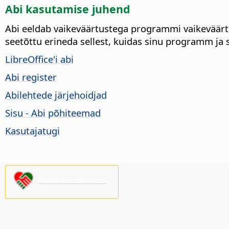
Abi kasutamise juhend
Abi eeldab vaikeväärtustega programmi vaikeväärtu
seetõttu erineda sellest, kuidas sinu programm ja 
LibreOffice
'i abi
Abi register
Abilehtede järjehoidjad
Sisu - Abi põhiteemad
Kasutajatugi
Palun toeta meid!