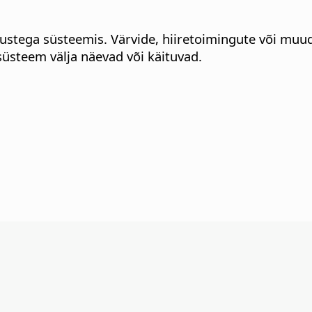
stega süsteemis. Värvide, hiiretoimingute või muud
süsteem välja näevad või käituvad.