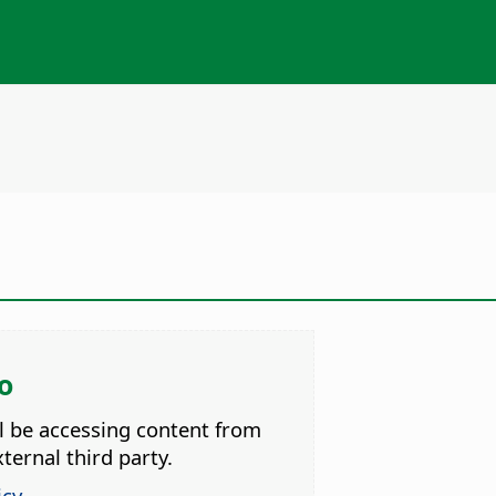
o
ll be accessing content from
ternal third party.
icy