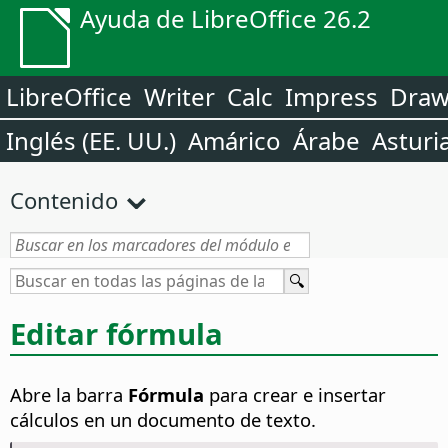
Ayuda de LibreOffice 26.2
LibreOffice
Writer
Calc
Impress
Dra
Inglés (EE. UU.)
Amárico
Árabe
Asturi
Contenido
Editar fórmula
Abre la barra
Fórmula
para crear e insertar
cálculos en un documento de texto.