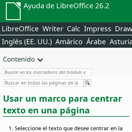
Ayuda de LibreOffice 26.2
LibreOffice
Writer
Calc
Impress
Dra
Inglés (EE. UU.)
Amárico
Árabe
Asturi
Contenido
Usar un marco para centrar
texto en una página
Seleccione el texto que desee centrar en la