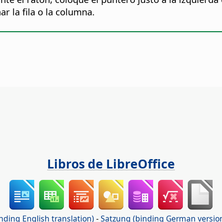
r la fila o la columna.
Libros de LibreOffice
nding English translation)
-
Satzung (binding German versio