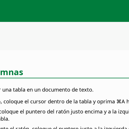
lumnas
ar una tabla en un documento de texto.
, coloque el cursor dentro de la tabla y oprima
⌘A
h
coloque el puntero del ratón justo encima y a la izqu
bla.
te el ratón, coloque el puntero justo a la izquierda 