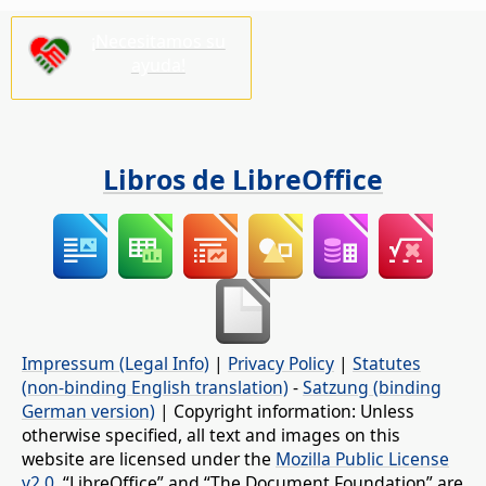
¡Necesitamos su
ayuda!
Libros de LibreOffice
Impressum (Legal Info)
|
Privacy Policy
|
Statutes
(non-binding English translation)
-
Satzung (binding
German version)
| Copyright information: Unless
otherwise specified, all text and images on this
website are licensed under the
Mozilla Public License
v2.0
. “LibreOffice” and “The Document Foundation” are