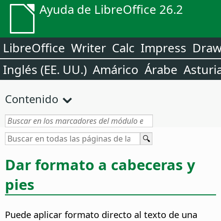
Ayuda de LibreOffice 26.2
LibreOffice
Writer
Calc
Impress
Dra
Inglés (EE. UU.)
Amárico
Árabe
Asturi
Contenido
Dar formato a cabeceras y
pies
Puede aplicar formato directo al texto de una