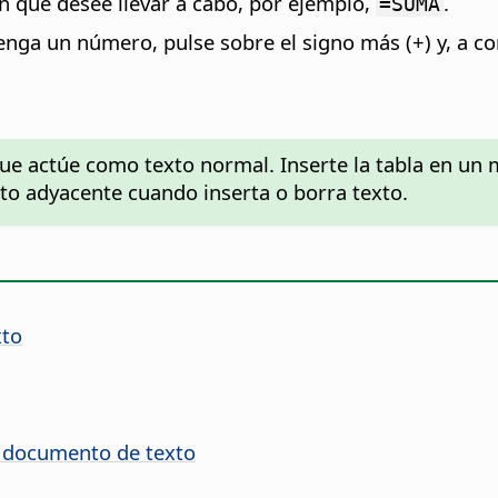
ón que desee llevar a cabo, por ejemplo,
.
=SUMA
enga un número, pulse sobre el signo más (+) y, a co
 que actúe como texto normal. Inserte la tabla en un
to adyacente cuando inserta o borra texto.
xto
n documento de texto