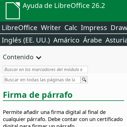
Ayuda de LibreOffice 26.2
LibreOffice
Writer
Calc
Impress
Dra
Inglés (EE. UU.)
Amárico
Árabe
Asturi
Contenido
Firma de párrafo
Permite añadir una firma digital al final de
cualquier párrafo. Debe contar con un certificado
digital para firmar un párrafo.