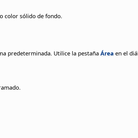
co color sólido de fondo.
rma predeterminada. Utilice la pestaña
Área
en el di
tramado.