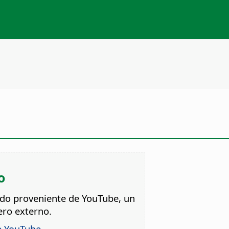
o
ido proveniente de YouTube, un
ero externo.
e YouTube