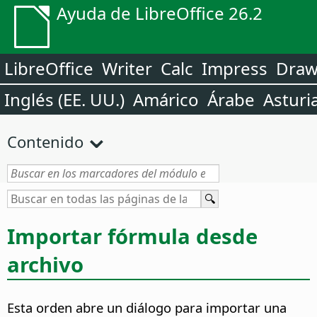
Ayuda de LibreOffice 26.2
LibreOffice
Writer
Calc
Impress
Dra
Inglés (EE. UU.)
Amárico
Árabe
Asturi
Contenido
Importar fórmula desde
archivo
Esta orden abre un diálogo para importar una