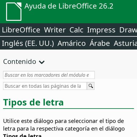
Ayuda de LibreOffice 26.2
LibreOffice
Writer
Calc
Impress
Dra
Inglés (EE. UU.)
Amárico
Árabe
Asturi
Contenido
Tipos de letra
Utilice este diálogo para seleccionar el tipo de
letra para la respectiva categoría en el diálogo
Tipos de letra
.