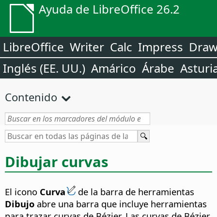
Ayuda de LibreOffice 26.2
LibreOffice
Writer
Calc
Impress
Dra
Inglés (EE. UU.)
Amárico
Árabe
Asturi
Contenido
Dibujar curvas
El icono
Curva
de la barra de herramientas
Dibujo
abre una barra que incluye herramientas
para trazar curvas de Bézier. Las curvas de Bézier