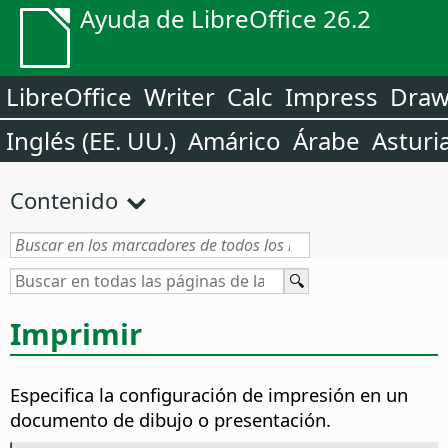
Ayuda de LibreOffice 26.2
LibreOffice
Writer
Calc
Impress
Dra
Inglés (EE. UU.)
Amárico
Árabe
Asturi
Contenido
Imprimir
Especifica la configuración de impresión en un
documento de dibujo o presentación.