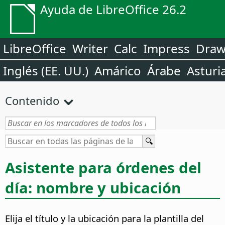
Ayuda de LibreOffice 26.2
LibreOffice
Writer
Calc
Impress
Dra
Inglés (EE. UU.)
Amárico
Árabe
Asturi
Contenido
Asistente para órdenes del
día: nombre y ubicación
Elija el título y la ubicación para la plantilla del