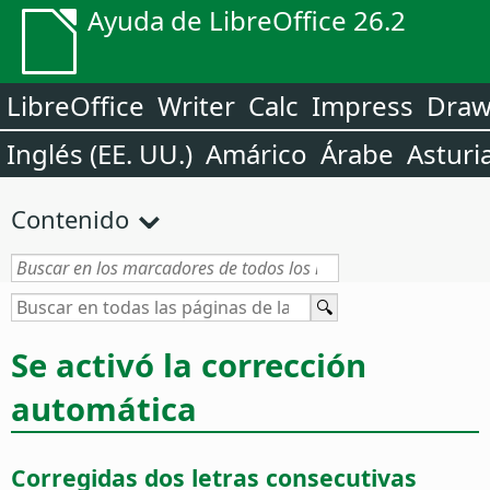
Ayuda de LibreOffice 26.2
LibreOffice
Writer
Calc
Impress
Dra
Inglés (EE. UU.)
Amárico
Árabe
Asturi
Contenido
Se activó la corrección
automática
Corregidas dos letras consecutivas