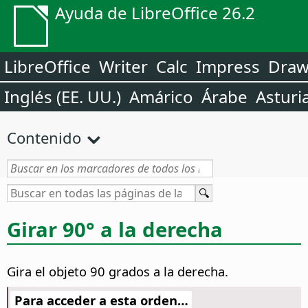
Ayuda de LibreOffice 26.2
LibreOffice
Writer
Calc
Impress
Dra
Inglés (EE. UU.)
Amárico
Árabe
Asturi
Contenido
Girar 90° a la derecha
Gira el objeto 90 grados a la derecha.
Para acceder a esta orden…