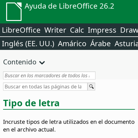
Ayuda de LibreOffice 26.2
LibreOffice
Writer
Calc
Impress
Dra
Inglés (EE. UU.)
Amárico
Árabe
Asturi
Contenido
Tipo de letra
Incruste tipos de letra utilizados en el documento
en el archivo actual.