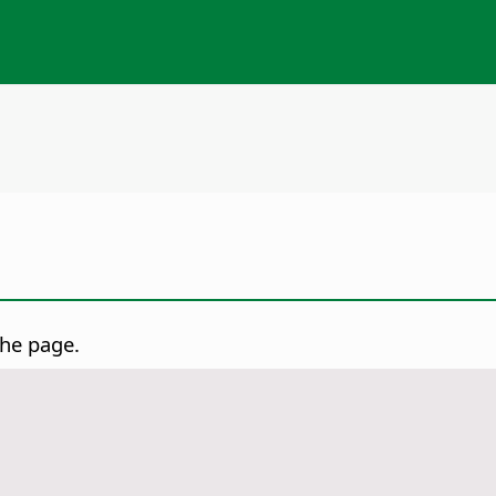
 the
page
.