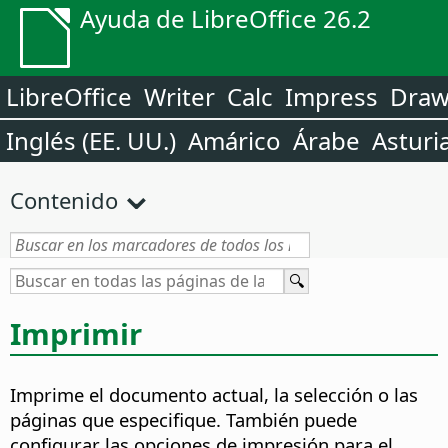
Ayuda de LibreOffice 26.2
LibreOffice
Writer
Calc
Impress
Dra
Inglés (EE. UU.)
Amárico
Árabe
Asturi
Contenido
Imprimir
Imprime el documento actual, la selección o las
páginas que especifique. También puede
configurar las opciones de impresión para el