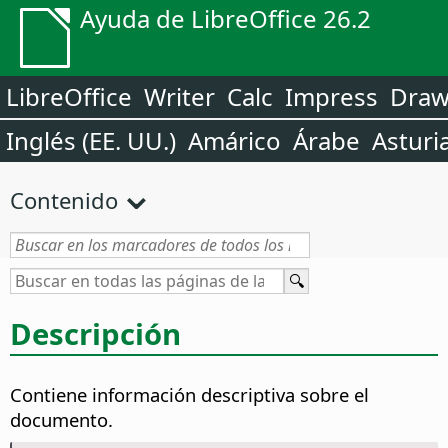
Ayuda de LibreOffice 26.2
LibreOffice
Writer
Calc
Impress
Dra
Inglés (EE. UU.)
Amárico
Árabe
Asturi
Contenido
Descripción
Contiene información descriptiva sobre el
documento.