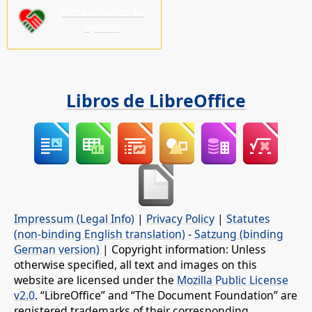
¡Necesitamos su
ayuda!
Libros de LibreOffice
Impressum (Legal Info)
|
Privacy Policy
|
Statutes
(non-binding English translation)
-
Satzung (binding
German version)
| Copyright information: Unless
otherwise specified, all text and images on this
website are licensed under the
Mozilla Public License
v2.0
. “LibreOffice” and “The Document Foundation” are
registered trademarks of their corresponding