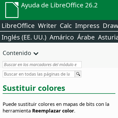
Ayuda de LibreOffice 26.2
LibreOffice
Writer
Calc
Impress
Dra
Inglés (EE. UU.)
Amárico
Árabe
Asturi
Contenido
Sustituir colores
Puede sustituir colores en mapas de bits con la
herramienta
Reemplazar color
.