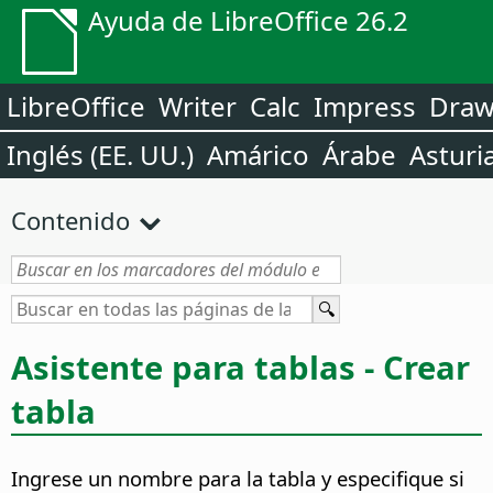
Ayuda de LibreOffice 26.2
LibreOffice
Writer
Calc
Impress
Dra
Inglés (EE. UU.)
Amárico
Árabe
Asturi
Contenido
Asistente para tablas - Crear
tabla
Ingrese un nombre para la tabla y especifique si