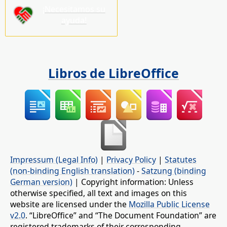
¡Necesitamos su
ayuda!
Libros de LibreOffice
Impressum (Legal Info)
|
Privacy Policy
|
Statutes
(non-binding English translation)
-
Satzung (binding
German version)
| Copyright information: Unless
otherwise specified, all text and images on this
website are licensed under the
Mozilla Public License
v2.0
. “LibreOffice” and “The Document Foundation” are
registered trademarks of their corresponding